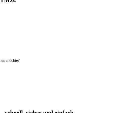
i TM24
hmen möchte?
schnell, sicher und einfach