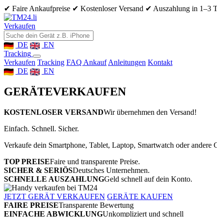
✔ Faire Ankaufpreise
✔ Kostenloser Versand
✔ Auszahlung in 1–3 
Verkaufen
DE
EN
Tracking
Verkaufen
Tracking
FAQ Ankauf
Anleitungen
Kontakt
DE
EN
GERÄTE
VERKAUFEN
KOSTENLOSER VERSAND
Wir übernehmen den Versand!
Einfach. Schnell. Sicher.
Verkaufe dein Smartphone, Tablet, Laptop, Smartwatch oder andere G
TOP PREISE
Faire und transparente Preise.
SICHER & SERIÖS
Deutsches Unternehmen.
SCHNELLE AUSZAHLUNG
Geld schnell auf dein Konto.
JETZT GERÄT VERKAUFEN
GERÄTE KAUFEN
FAIRE PREISE
Transparente Bewertung
EINFACHE ABWICKLUNG
Unkompliziert und schnell