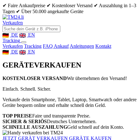
✔ Faire Ankaufpreise
✔ Kostenloser Versand
✔ Auszahlung in 1–3
Tagen
✔ Über 50.000 angekaufte Geräte
Verkaufen
DE
EN
Tracking
Verkaufen
Tracking
FAQ Ankauf
Anleitungen
Kontakt
DE
EN
GERÄTE
VERKAUFEN
KOSTENLOSER VERSAND
Wir übernehmen den Versand!
Einfach. Schnell. Sicher.
Verkaufe dein Smartphone, Tablet, Laptop, Smartwatch oder andere
Geräte bequem online und erhalte schnell dein Geld.
TOP PREISE
Faire und transparente Preise.
SICHER & SERIÖS
Deutsches Unternehmen.
SCHNELLE AUSZAHLUNG
Geld schnell auf dein Konto.
JETZT GERÄT VERKAUFEN
GERÄTE KAUFEN