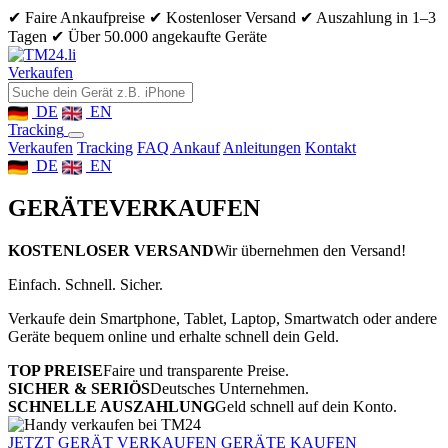
✔ Faire Ankaufpreise
✔ Kostenloser Versand
✔ Auszahlung in 1–3
Tagen
✔ Über 50.000 angekaufte Geräte
Verkaufen
DE
EN
Tracking
Verkaufen
Tracking
FAQ Ankauf
Anleitungen
Kontakt
DE
EN
GERÄTE
VERKAUFEN
KOSTENLOSER VERSAND
Wir übernehmen den Versand!
Einfach. Schnell. Sicher.
Verkaufe dein Smartphone, Tablet, Laptop, Smartwatch oder andere
Geräte bequem online und erhalte schnell dein Geld.
TOP PREISE
Faire und transparente Preise.
SICHER & SERIÖS
Deutsches Unternehmen.
SCHNELLE AUSZAHLUNG
Geld schnell auf dein Konto.
JETZT GERÄT VERKAUFEN
GERÄTE KAUFEN