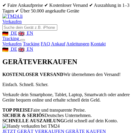
✔ Faire Ankaufpreise
✔ Kostenloser Versand
✔ Auszahlung in 1–3
Tagen
✔ Über 50.000 angekaufte Geräte
Verkaufen
DE
EN
Tracking
Verkaufen
Tracking
FAQ Ankauf
Anleitungen
Kontakt
DE
EN
GERÄTE
VERKAUFEN
KOSTENLOSER VERSAND
Wir übernehmen den Versand!
Einfach. Schnell. Sicher.
Verkaufe dein Smartphone, Tablet, Laptop, Smartwatch oder andere
Geräte bequem online und erhalte schnell dein Geld.
TOP PREISE
Faire und transparente Preise.
SICHER & SERIÖS
Deutsches Unternehmen.
SCHNELLE AUSZAHLUNG
Geld schnell auf dein Konto.
JETZT GERÄT VERKAUFEN
GERÄTE KAUFEN