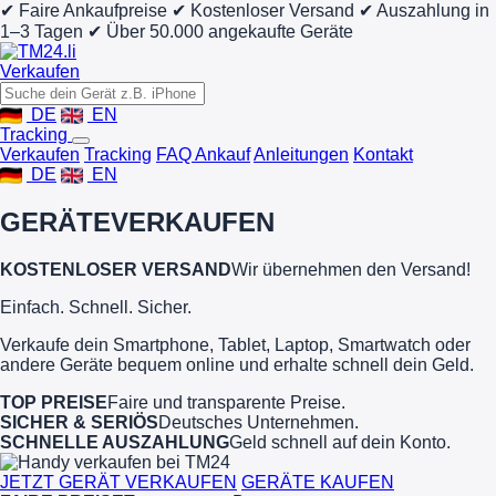
✔ Faire Ankaufpreise
✔ Kostenloser Versand
✔ Auszahlung in
1–3 Tagen
✔ Über 50.000 angekaufte Geräte
Verkaufen
DE
EN
Tracking
Verkaufen
Tracking
FAQ Ankauf
Anleitungen
Kontakt
DE
EN
GERÄTE
VERKAUFEN
KOSTENLOSER VERSAND
Wir übernehmen den Versand!
Einfach. Schnell. Sicher.
Verkaufe dein Smartphone, Tablet, Laptop, Smartwatch oder
andere Geräte bequem online und erhalte schnell dein Geld.
TOP PREISE
Faire und transparente Preise.
SICHER & SERIÖS
Deutsches Unternehmen.
SCHNELLE AUSZAHLUNG
Geld schnell auf dein Konto.
JETZT GERÄT VERKAUFEN
GERÄTE KAUFEN