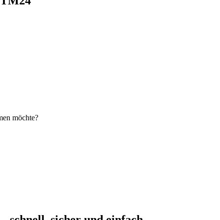
i TM24
hmen möchte?
schnell, sicher und einfach