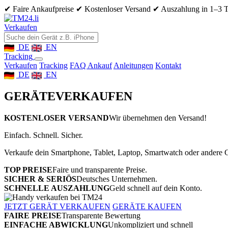
✔ Faire Ankaufpreise
✔ Kostenloser Versand
✔ Auszahlung in 1–3 
Verkaufen
DE
EN
Tracking
Verkaufen
Tracking
FAQ Ankauf
Anleitungen
Kontakt
DE
EN
GERÄTE
VERKAUFEN
KOSTENLOSER VERSAND
Wir übernehmen den Versand!
Einfach. Schnell. Sicher.
Verkaufe dein Smartphone, Tablet, Laptop, Smartwatch oder andere G
TOP PREISE
Faire und transparente Preise.
SICHER & SERIÖS
Deutsches Unternehmen.
SCHNELLE AUSZAHLUNG
Geld schnell auf dein Konto.
JETZT GERÄT VERKAUFEN
GERÄTE KAUFEN
FAIRE PREISE
Transparente Bewertung
EINFACHE ABWICKLUNG
Unkompliziert und schnell