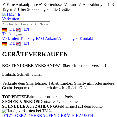
✔ Faire Ankaufpreise
✔ Kostenloser Versand
✔ Auszahlung in 1–3
Tagen
✔ Über 50.000 angekaufte Geräte
Verkaufen
DE
EN
Tracking
Verkaufen
Tracking
FAQ Ankauf
Anleitungen
Kontakt
DE
EN
GERÄTE
VERKAUFEN
KOSTENLOSER VERSAND
Wir übernehmen den Versand!
Einfach. Schnell. Sicher.
Verkaufe dein Smartphone, Tablet, Laptop, Smartwatch oder andere
Geräte bequem online und erhalte schnell dein Geld.
TOP PREISE
Faire und transparente Preise.
SICHER & SERIÖS
Deutsches Unternehmen.
SCHNELLE AUSZAHLUNG
Geld schnell auf dein Konto.
JETZT GERÄT VERKAUFEN
GERÄTE KAUFEN