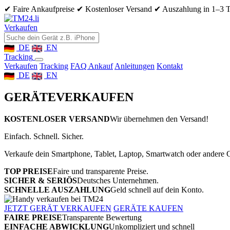
✔ Faire Ankaufpreise
✔ Kostenloser Versand
✔ Auszahlung in 1–3 
Verkaufen
DE
EN
Tracking
Verkaufen
Tracking
FAQ Ankauf
Anleitungen
Kontakt
DE
EN
GERÄTE
VERKAUFEN
KOSTENLOSER VERSAND
Wir übernehmen den Versand!
Einfach. Schnell. Sicher.
Verkaufe dein Smartphone, Tablet, Laptop, Smartwatch oder andere G
TOP PREISE
Faire und transparente Preise.
SICHER & SERIÖS
Deutsches Unternehmen.
SCHNELLE AUSZAHLUNG
Geld schnell auf dein Konto.
JETZT GERÄT VERKAUFEN
GERÄTE KAUFEN
FAIRE PREISE
Transparente Bewertung
EINFACHE ABWICKLUNG
Unkompliziert und schnell