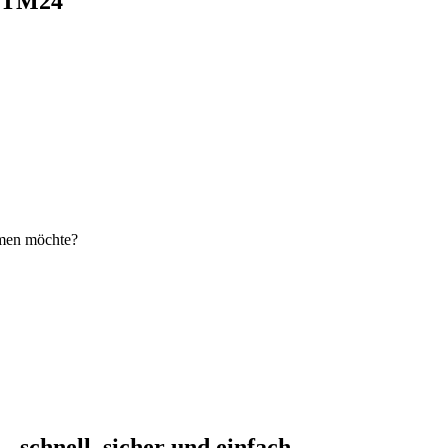
i TM24
hmen möchte?
schnell, sicher und einfach