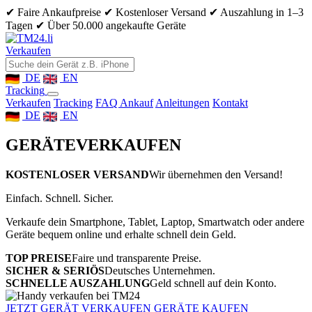
✔ Faire Ankaufpreise
✔ Kostenloser Versand
✔ Auszahlung in 1–3
Tagen
✔ Über 50.000 angekaufte Geräte
Verkaufen
DE
EN
Tracking
Verkaufen
Tracking
FAQ Ankauf
Anleitungen
Kontakt
DE
EN
GERÄTE
VERKAUFEN
KOSTENLOSER VERSAND
Wir übernehmen den Versand!
Einfach. Schnell. Sicher.
Verkaufe dein Smartphone, Tablet, Laptop, Smartwatch oder andere
Geräte bequem online und erhalte schnell dein Geld.
TOP PREISE
Faire und transparente Preise.
SICHER & SERIÖS
Deutsches Unternehmen.
SCHNELLE AUSZAHLUNG
Geld schnell auf dein Konto.
JETZT GERÄT VERKAUFEN
GERÄTE KAUFEN