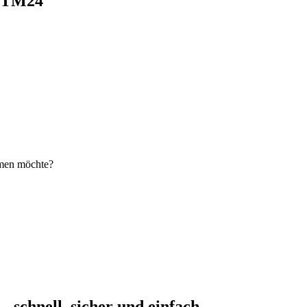
i TM24
hmen möchte?
schnell, sicher und einfach