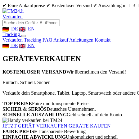
✔ Faire Ankaufpreise
✔ Kostenloser Versand
✔ Auszahlung in 1–3 
Verkaufen
DE
EN
Tracking
Verkaufen
Tracking
FAQ Ankauf
Anleitungen
Kontakt
DE
EN
GERÄTE
VERKAUFEN
KOSTENLOSER VERSAND
Wir übernehmen den Versand!
Einfach. Schnell. Sicher.
Verkaufe dein Smartphone, Tablet, Laptop, Smartwatch oder andere G
TOP PREISE
Faire und transparente Preise.
SICHER & SERIÖS
Deutsches Unternehmen.
SCHNELLE AUSZAHLUNG
Geld schnell auf dein Konto.
JETZT GERÄT VERKAUFEN
GERÄTE KAUFEN
FAIRE PREISE
Transparente Bewertung
EINFACHE ABWICKLUNG
Unkompliziert und schnell