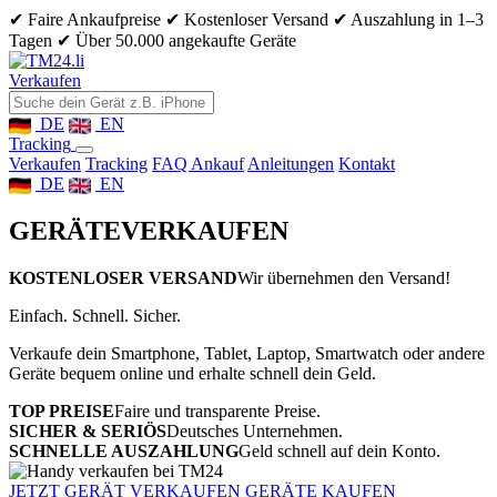
✔ Faire Ankaufpreise
✔ Kostenloser Versand
✔ Auszahlung in 1–3
Tagen
✔ Über 50.000 angekaufte Geräte
Verkaufen
DE
EN
Tracking
Verkaufen
Tracking
FAQ Ankauf
Anleitungen
Kontakt
DE
EN
GERÄTE
VERKAUFEN
KOSTENLOSER VERSAND
Wir übernehmen den Versand!
Einfach. Schnell. Sicher.
Verkaufe dein Smartphone, Tablet, Laptop, Smartwatch oder andere
Geräte bequem online und erhalte schnell dein Geld.
TOP PREISE
Faire und transparente Preise.
SICHER & SERIÖS
Deutsches Unternehmen.
SCHNELLE AUSZAHLUNG
Geld schnell auf dein Konto.
JETZT GERÄT VERKAUFEN
GERÄTE KAUFEN