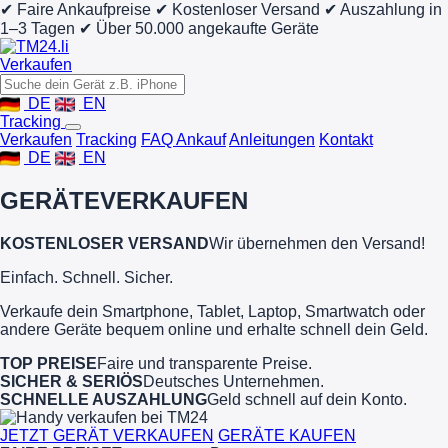
✔ Faire Ankaufpreise
✔ Kostenloser Versand
✔ Auszahlung in
1–3 Tagen
✔ Über 50.000 angekaufte Geräte
Verkaufen
DE
EN
Tracking
Verkaufen
Tracking
FAQ Ankauf
Anleitungen
Kontakt
DE
EN
GERÄTE
VERKAUFEN
KOSTENLOSER VERSAND
Wir übernehmen den Versand!
Einfach. Schnell. Sicher.
Verkaufe dein Smartphone, Tablet, Laptop, Smartwatch oder
andere Geräte bequem online und erhalte schnell dein Geld.
TOP PREISE
Faire und transparente Preise.
SICHER & SERIÖS
Deutsches Unternehmen.
SCHNELLE AUSZAHLUNG
Geld schnell auf dein Konto.
JETZT GERÄT VERKAUFEN
GERÄTE KAUFEN