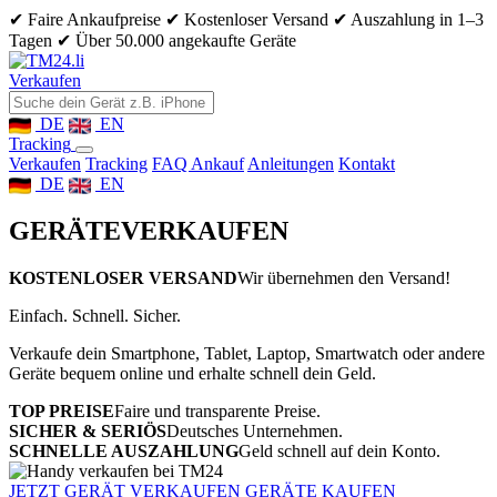
✔ Faire Ankaufpreise
✔ Kostenloser Versand
✔ Auszahlung in 1–3
Tagen
✔ Über 50.000 angekaufte Geräte
Verkaufen
DE
EN
Tracking
Verkaufen
Tracking
FAQ Ankauf
Anleitungen
Kontakt
DE
EN
GERÄTE
VERKAUFEN
KOSTENLOSER VERSAND
Wir übernehmen den Versand!
Einfach. Schnell. Sicher.
Verkaufe dein Smartphone, Tablet, Laptop, Smartwatch oder andere
Geräte bequem online und erhalte schnell dein Geld.
TOP PREISE
Faire und transparente Preise.
SICHER & SERIÖS
Deutsches Unternehmen.
SCHNELLE AUSZAHLUNG
Geld schnell auf dein Konto.
JETZT GERÄT VERKAUFEN
GERÄTE KAUFEN