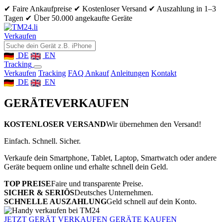
✔ Faire Ankaufpreise
✔ Kostenloser Versand
✔ Auszahlung in 1–3
Tagen
✔ Über 50.000 angekaufte Geräte
Verkaufen
DE
EN
Tracking
Verkaufen
Tracking
FAQ Ankauf
Anleitungen
Kontakt
DE
EN
GERÄTE
VERKAUFEN
KOSTENLOSER VERSAND
Wir übernehmen den Versand!
Einfach. Schnell. Sicher.
Verkaufe dein Smartphone, Tablet, Laptop, Smartwatch oder andere
Geräte bequem online und erhalte schnell dein Geld.
TOP PREISE
Faire und transparente Preise.
SICHER & SERIÖS
Deutsches Unternehmen.
SCHNELLE AUSZAHLUNG
Geld schnell auf dein Konto.
JETZT GERÄT VERKAUFEN
GERÄTE KAUFEN