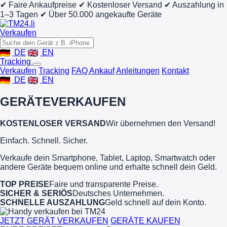
✔ Faire Ankaufpreise
✔ Kostenloser Versand
✔ Auszahlung in
1–3 Tagen
✔ Über 50.000 angekaufte Geräte
Verkaufen
DE
EN
Tracking
Verkaufen
Tracking
FAQ Ankauf
Anleitungen
Kontakt
DE
EN
GERÄTE
VERKAUFEN
KOSTENLOSER VERSAND
Wir übernehmen den Versand!
Einfach. Schnell. Sicher.
Verkaufe dein Smartphone, Tablet, Laptop, Smartwatch oder
andere Geräte bequem online und erhalte schnell dein Geld.
TOP PREISE
Faire und transparente Preise.
SICHER & SERIÖS
Deutsches Unternehmen.
SCHNELLE AUSZAHLUNG
Geld schnell auf dein Konto.
JETZT GERÄT VERKAUFEN
GERÄTE KAUFEN