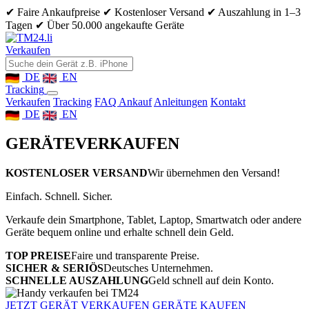
✔ Faire Ankaufpreise
✔ Kostenloser Versand
✔ Auszahlung in 1–3
Tagen
✔ Über 50.000 angekaufte Geräte
Verkaufen
DE
EN
Tracking
Verkaufen
Tracking
FAQ Ankauf
Anleitungen
Kontakt
DE
EN
GERÄTE
VERKAUFEN
KOSTENLOSER VERSAND
Wir übernehmen den Versand!
Einfach. Schnell. Sicher.
Verkaufe dein Smartphone, Tablet, Laptop, Smartwatch oder andere
Geräte bequem online und erhalte schnell dein Geld.
TOP PREISE
Faire und transparente Preise.
SICHER & SERIÖS
Deutsches Unternehmen.
SCHNELLE AUSZAHLUNG
Geld schnell auf dein Konto.
JETZT GERÄT VERKAUFEN
GERÄTE KAUFEN