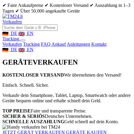
✔ Faire Ankaufpreise
✔ Kostenloser Versand
✔ Auszahlung in 1–3
Tagen
✔ Über 50.000 angekaufte Geräte
Verkaufen
DE
EN
Tracking
Verkaufen
Tracking
FAQ Ankauf
Anleitungen
Kontakt
DE
EN
GERÄTE
VERKAUFEN
KOSTENLOSER VERSAND
Wir übernehmen den Versand!
Einfach. Schnell. Sicher.
Verkaufe dein Smartphone, Tablet, Laptop, Smartwatch oder andere
Geräte bequem online und erhalte schnell dein Geld.
TOP PREISE
Faire und transparente Preise.
SICHER & SERIÖS
Deutsches Unternehmen.
SCHNELLE AUSZAHLUNG
Geld schnell auf dein Konto.
JETZT GERÄT VERKAUFEN
GERÄTE KAUFEN