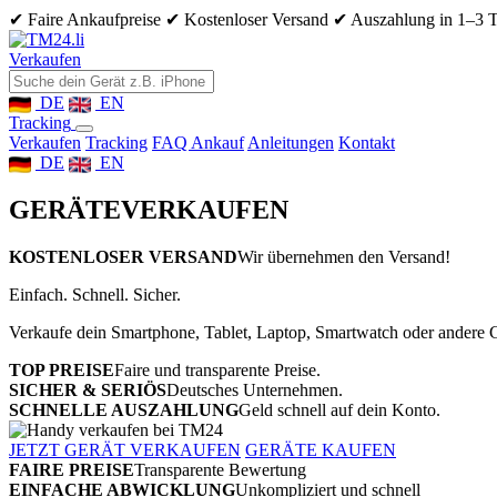
✔ Faire Ankaufpreise
✔ Kostenloser Versand
✔ Auszahlung in 1–3 
Verkaufen
DE
EN
Tracking
Verkaufen
Tracking
FAQ Ankauf
Anleitungen
Kontakt
DE
EN
GERÄTE
VERKAUFEN
KOSTENLOSER VERSAND
Wir übernehmen den Versand!
Einfach. Schnell. Sicher.
Verkaufe dein Smartphone, Tablet, Laptop, Smartwatch oder andere G
TOP PREISE
Faire und transparente Preise.
SICHER & SERIÖS
Deutsches Unternehmen.
SCHNELLE AUSZAHLUNG
Geld schnell auf dein Konto.
JETZT GERÄT VERKAUFEN
GERÄTE KAUFEN
FAIRE PREISE
Transparente Bewertung
EINFACHE ABWICKLUNG
Unkompliziert und schnell