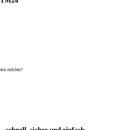
i TM24
hmen möchte?
schnell, sicher und einfach