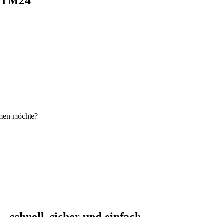
i TM24
hmen möchte?
schnell, sicher und einfach