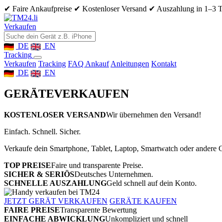
✔ Faire Ankaufpreise
✔ Kostenloser Versand
✔ Auszahlung in 1–3 
Verkaufen
DE
EN
Tracking
Verkaufen
Tracking
FAQ Ankauf
Anleitungen
Kontakt
DE
EN
GERÄTE
VERKAUFEN
KOSTENLOSER VERSAND
Wir übernehmen den Versand!
Einfach. Schnell. Sicher.
Verkaufe dein Smartphone, Tablet, Laptop, Smartwatch oder andere G
TOP PREISE
Faire und transparente Preise.
SICHER & SERIÖS
Deutsches Unternehmen.
SCHNELLE AUSZAHLUNG
Geld schnell auf dein Konto.
JETZT GERÄT VERKAUFEN
GERÄTE KAUFEN
FAIRE PREISE
Transparente Bewertung
EINFACHE ABWICKLUNG
Unkompliziert und schnell