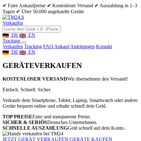
✔ Faire Ankaufpreise
✔ Kostenloser Versand
✔ Auszahlung in 1–3
Tagen
✔ Über 50.000 angekaufte Geräte
Verkaufen
DE
EN
Tracking
Verkaufen
Tracking
FAQ Ankauf
Anleitungen
Kontakt
DE
EN
GERÄTE
VERKAUFEN
KOSTENLOSER VERSAND
Wir übernehmen den Versand!
Einfach. Schnell. Sicher.
Verkaufe dein Smartphone, Tablet, Laptop, Smartwatch oder andere
Geräte bequem online und erhalte schnell dein Geld.
TOP PREISE
Faire und transparente Preise.
SICHER & SERIÖS
Deutsches Unternehmen.
SCHNELLE AUSZAHLUNG
Geld schnell auf dein Konto.
JETZT GERÄT VERKAUFEN
GERÄTE KAUFEN