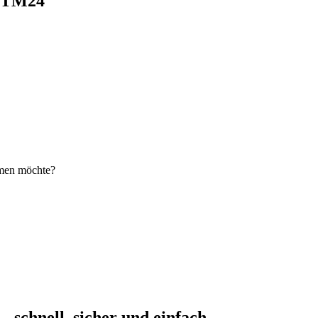
i TM24
hmen möchte?
schnell, sicher und einfach