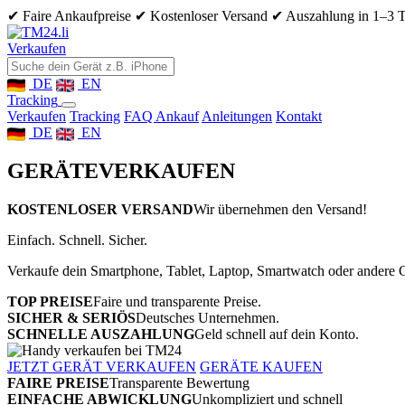
✔ Faire Ankaufpreise
✔ Kostenloser Versand
✔ Auszahlung in 1–3 
Verkaufen
DE
EN
Tracking
Verkaufen
Tracking
FAQ Ankauf
Anleitungen
Kontakt
DE
EN
GERÄTE
VERKAUFEN
KOSTENLOSER VERSAND
Wir übernehmen den Versand!
Einfach. Schnell. Sicher.
Verkaufe dein Smartphone, Tablet, Laptop, Smartwatch oder andere G
TOP PREISE
Faire und transparente Preise.
SICHER & SERIÖS
Deutsches Unternehmen.
SCHNELLE AUSZAHLUNG
Geld schnell auf dein Konto.
JETZT GERÄT VERKAUFEN
GERÄTE KAUFEN
FAIRE PREISE
Transparente Bewertung
EINFACHE ABWICKLUNG
Unkompliziert und schnell