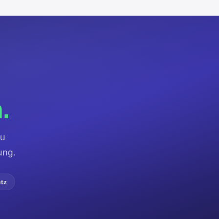
.
zu
ung.
tz