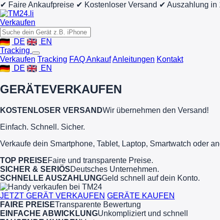
✔ Faire Ankaufpreise
✔ Kostenloser Versand
✔ Auszahlung in
Verkaufen
DE
EN
Tracking
Verkaufen
Tracking
FAQ Ankauf
Anleitungen
Kontakt
DE
EN
GERÄTE
VERKAUFEN
KOSTENLOSER VERSAND
Wir übernehmen den Versand!
Einfach. Schnell. Sicher.
Verkaufe dein Smartphone, Tablet, Laptop, Smartwatch oder an
TOP PREISE
Faire und transparente Preise.
SICHER & SERIÖS
Deutsches Unternehmen.
SCHNELLE AUSZAHLUNG
Geld schnell auf dein Konto.
JETZT GERÄT VERKAUFEN
GERÄTE KAUFEN
FAIRE PREISE
Transparente Bewertung
EINFACHE ABWICKLUNG
Unkompliziert und schnell