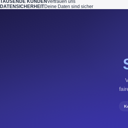
TAUSENDE KUNDEN
Vertrauen uns
DATENSICHERHEIT
Deine Daten sind sicher
V
fai
K