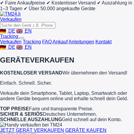
✔ Faire Ankaufpreise
✔ Kostenloser Versand
✔ Auszahlung in
1–3 Tagen
✔ Über 50.000 angekaufte Geräte
Verkaufen
DE
EN
Tracking
Verkaufen
Tracking
FAQ Ankauf
Anleitungen
Kontakt
DE
EN
GERÄTE
VERKAUFEN
KOSTENLOSER VERSAND
Wir übernehmen den Versand!
Einfach. Schnell. Sicher.
Verkaufe dein Smartphone, Tablet, Laptop, Smartwatch oder
andere Geräte bequem online und erhalte schnell dein Geld.
TOP PREISE
Faire und transparente Preise.
SICHER & SERIÖS
Deutsches Unternehmen.
SCHNELLE AUSZAHLUNG
Geld schnell auf dein Konto.
JETZT GERÄT VERKAUFEN
GERÄTE KAUFEN