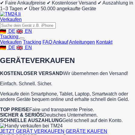
✔ Faire Ankaufpreise
✔ Kostenloser Versand
✔ Auszahlung in
1–3 Tagen
✔ Über 50.000 angekaufte Geräte
Verkaufen
DE
EN
Tracking
Verkaufen
Tracking
FAQ Ankauf
Anleitungen
Kontakt
DE
EN
GERÄTE
VERKAUFEN
KOSTENLOSER VERSAND
Wir übernehmen den Versand!
Einfach. Schnell. Sicher.
Verkaufe dein Smartphone, Tablet, Laptop, Smartwatch oder
andere Geräte bequem online und erhalte schnell dein Geld.
TOP PREISE
Faire und transparente Preise.
SICHER & SERIÖS
Deutsches Unternehmen.
SCHNELLE AUSZAHLUNG
Geld schnell auf dein Konto.
JETZT GERÄT VERKAUFEN
GERÄTE KAUFEN