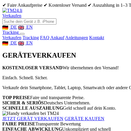
✔ Faire Ankaufpreise
✔ Kostenloser Versand
✔ Auszahlung in 1–3 
Verkaufen
DE
EN
Tracking
Verkaufen
Tracking
FAQ Ankauf
Anleitungen
Kontakt
DE
EN
GERÄTE
VERKAUFEN
KOSTENLOSER VERSAND
Wir übernehmen den Versand!
Einfach. Schnell. Sicher.
Verkaufe dein Smartphone, Tablet, Laptop, Smartwatch oder andere G
TOP PREISE
Faire und transparente Preise.
SICHER & SERIÖS
Deutsches Unternehmen.
SCHNELLE AUSZAHLUNG
Geld schnell auf dein Konto.
JETZT GERÄT VERKAUFEN
GERÄTE KAUFEN
FAIRE PREISE
Transparente Bewertung
EINFACHE ABWICKLUNG
Unkompliziert und schnell