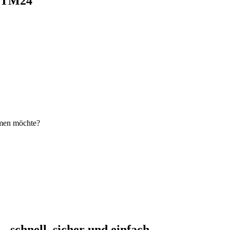
i TM24
hmen möchte?
schnell, sicher und einfach