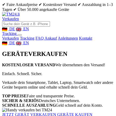
✔ Faire Ankaufpreise
✔ Kostenloser Versand
✔ Auszahlung in 1–3
Tagen
✔ Über 50.000 angekaufte Geräte
Verkaufen
DE
EN
Tracking
Verkaufen
Tracking
FAQ Ankauf
Anleitungen
Kontakt
DE
EN
GERÄTE
VERKAUFEN
KOSTENLOSER VERSAND
Wir übernehmen den Versand!
Einfach. Schnell. Sicher.
Verkaufe dein Smartphone, Tablet, Laptop, Smartwatch oder andere
Geräte bequem online und erhalte schnell dein Geld.
TOP PREISE
Faire und transparente Preise.
SICHER & SERIÖS
Deutsches Unternehmen.
SCHNELLE AUSZAHLUNG
Geld schnell auf dein Konto.
JETZT GERÄT VERKAUFEN
GERÄTE KAUFEN