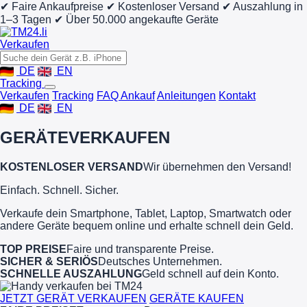
✔ Faire Ankaufpreise
✔ Kostenloser Versand
✔ Auszahlung in
1–3 Tagen
✔ Über 50.000 angekaufte Geräte
Verkaufen
DE
EN
Tracking
Verkaufen
Tracking
FAQ Ankauf
Anleitungen
Kontakt
DE
EN
GERÄTE
VERKAUFEN
KOSTENLOSER VERSAND
Wir übernehmen den Versand!
Einfach. Schnell. Sicher.
Verkaufe dein Smartphone, Tablet, Laptop, Smartwatch oder
andere Geräte bequem online und erhalte schnell dein Geld.
TOP PREISE
Faire und transparente Preise.
SICHER & SERIÖS
Deutsches Unternehmen.
SCHNELLE AUSZAHLUNG
Geld schnell auf dein Konto.
JETZT GERÄT VERKAUFEN
GERÄTE KAUFEN