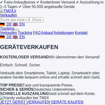
✔ Faire Ankaufpreise
✔ Kostenloser Versand
✔ Auszahlung in
1–3 Tagen
✔ Über 50.000 angekaufte Geräte
Verkaufen
DE
EN
Tracking
Verkaufen
Tracking
FAQ Ankauf
Anleitungen
Kontakt
DE
EN
GERÄTE
VERKAUFEN
KOSTENLOSER VERSAND
Wir übernehmen den Versand!
Einfach. Schnell. Sicher.
Verkaufe dein Smartphone, Tablet, Laptop, Smartwatch oder
andere Geräte bequem online und erhalte schnell dein Geld.
TOP PREISE
Faire und transparente Preise.
SICHER & SERIÖS
Deutsches Unternehmen.
SCHNELLE AUSZAHLUNG
Geld schnell auf dein Konto.
JETZT GERÄT VERKAUFEN
GERÄTE KAUFEN