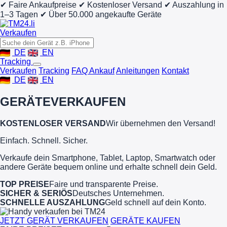
✔ Faire Ankaufpreise
✔ Kostenloser Versand
✔ Auszahlung in
1–3 Tagen
✔ Über 50.000 angekaufte Geräte
Verkaufen
DE
EN
Tracking
Verkaufen
Tracking
FAQ Ankauf
Anleitungen
Kontakt
DE
EN
GERÄTE
VERKAUFEN
KOSTENLOSER VERSAND
Wir übernehmen den Versand!
Einfach. Schnell. Sicher.
Verkaufe dein Smartphone, Tablet, Laptop, Smartwatch oder
andere Geräte bequem online und erhalte schnell dein Geld.
TOP PREISE
Faire und transparente Preise.
SICHER & SERIÖS
Deutsches Unternehmen.
SCHNELLE AUSZAHLUNG
Geld schnell auf dein Konto.
JETZT GERÄT VERKAUFEN
GERÄTE KAUFEN