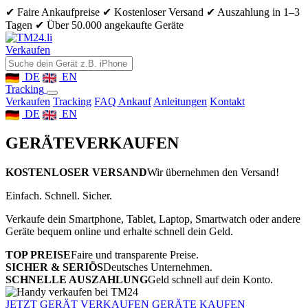
✔ Faire Ankaufpreise
✔ Kostenloser Versand
✔ Auszahlung in 1–3
Tagen
✔ Über 50.000 angekaufte Geräte
Verkaufen
DE
EN
Tracking
Verkaufen
Tracking
FAQ Ankauf
Anleitungen
Kontakt
DE
EN
GERÄTE
VERKAUFEN
KOSTENLOSER VERSAND
Wir übernehmen den Versand!
Einfach. Schnell. Sicher.
Verkaufe dein Smartphone, Tablet, Laptop, Smartwatch oder andere
Geräte bequem online und erhalte schnell dein Geld.
TOP PREISE
Faire und transparente Preise.
SICHER & SERIÖS
Deutsches Unternehmen.
SCHNELLE AUSZAHLUNG
Geld schnell auf dein Konto.
JETZT GERÄT VERKAUFEN
GERÄTE KAUFEN