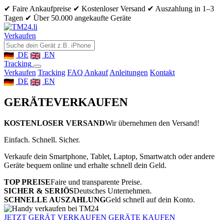
✔ Faire Ankaufpreise
✔ Kostenloser Versand
✔ Auszahlung in 1–3
Tagen
✔ Über 50.000 angekaufte Geräte
Verkaufen
DE
EN
Tracking
Verkaufen
Tracking
FAQ Ankauf
Anleitungen
Kontakt
DE
EN
GERÄTE
VERKAUFEN
KOSTENLOSER VERSAND
Wir übernehmen den Versand!
Einfach. Schnell. Sicher.
Verkaufe dein Smartphone, Tablet, Laptop, Smartwatch oder andere
Geräte bequem online und erhalte schnell dein Geld.
TOP PREISE
Faire und transparente Preise.
SICHER & SERIÖS
Deutsches Unternehmen.
SCHNELLE AUSZAHLUNG
Geld schnell auf dein Konto.
JETZT GERÄT VERKAUFEN
GERÄTE KAUFEN