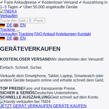
✔ Faire Ankaufpreise
✔ Kostenloser Versand
✔ Auszahlung in
1–3 Tagen
✔ Über 50.000 angekaufte Geräte
Verkaufen
DE
EN
Tracking
Verkaufen
Tracking
FAQ Ankauf
Anleitungen
Kontakt
DE
EN
GERÄTE
VERKAUFEN
KOSTENLOSER VERSAND
Wir übernehmen den Versand!
Einfach. Schnell. Sicher.
Verkaufe dein Smartphone, Tablet, Laptop, Smartwatch oder
andere Geräte bequem online und erhalte schnell dein Geld.
TOP PREISE
Faire und transparente Preise.
SICHER & SERIÖS
Deutsches Unternehmen.
SCHNELLE AUSZAHLUNG
Geld schnell auf dein Konto.
JETZT GERÄT VERKAUFEN
GERÄTE KAUFEN