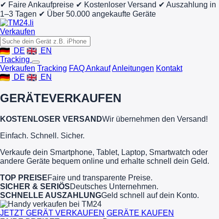
✔ Faire Ankaufpreise
✔ Kostenloser Versand
✔ Auszahlung in
1–3 Tagen
✔ Über 50.000 angekaufte Geräte
Verkaufen
DE
EN
Tracking
Verkaufen
Tracking
FAQ Ankauf
Anleitungen
Kontakt
DE
EN
GERÄTE
VERKAUFEN
KOSTENLOSER VERSAND
Wir übernehmen den Versand!
Einfach. Schnell. Sicher.
Verkaufe dein Smartphone, Tablet, Laptop, Smartwatch oder
andere Geräte bequem online und erhalte schnell dein Geld.
TOP PREISE
Faire und transparente Preise.
SICHER & SERIÖS
Deutsches Unternehmen.
SCHNELLE AUSZAHLUNG
Geld schnell auf dein Konto.
JETZT GERÄT VERKAUFEN
GERÄTE KAUFEN