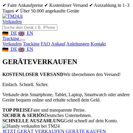
✔ Faire Ankaufpreise
✔ Kostenloser Versand
✔ Auszahlung in 1–3
Tagen
✔ Über 50.000 angekaufte Geräte
Verkaufen
DE
EN
Tracking
Verkaufen
Tracking
FAQ Ankauf
Anleitungen
Kontakt
DE
EN
GERÄTE
VERKAUFEN
KOSTENLOSER VERSAND
Wir übernehmen den Versand!
Einfach. Schnell. Sicher.
Verkaufe dein Smartphone, Tablet, Laptop, Smartwatch oder andere
Geräte bequem online und erhalte schnell dein Geld.
TOP PREISE
Faire und transparente Preise.
SICHER & SERIÖS
Deutsches Unternehmen.
SCHNELLE AUSZAHLUNG
Geld schnell auf dein Konto.
JETZT GERÄT VERKAUFEN
GERÄTE KAUFEN