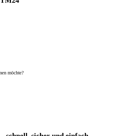
i TM24
hmen möchte?
schnell, sicher und einfach