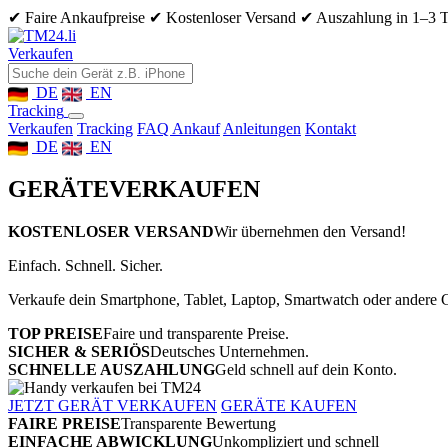
✔ Faire Ankaufpreise
✔ Kostenloser Versand
✔ Auszahlung in 1–3 
Verkaufen
DE
EN
Tracking
Verkaufen
Tracking
FAQ Ankauf
Anleitungen
Kontakt
DE
EN
GERÄTE
VERKAUFEN
KOSTENLOSER VERSAND
Wir übernehmen den Versand!
Einfach. Schnell. Sicher.
Verkaufe dein Smartphone, Tablet, Laptop, Smartwatch oder andere G
TOP PREISE
Faire und transparente Preise.
SICHER & SERIÖS
Deutsches Unternehmen.
SCHNELLE AUSZAHLUNG
Geld schnell auf dein Konto.
JETZT GERÄT VERKAUFEN
GERÄTE KAUFEN
FAIRE PREISE
Transparente Bewertung
EINFACHE ABWICKLUNG
Unkompliziert und schnell