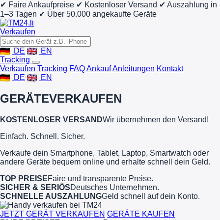
✔ Faire Ankaufpreise
✔ Kostenloser Versand
✔ Auszahlung in
1–3 Tagen
✔ Über 50.000 angekaufte Geräte
Verkaufen
DE
EN
Tracking
Verkaufen
Tracking
FAQ Ankauf
Anleitungen
Kontakt
DE
EN
GERÄTE
VERKAUFEN
KOSTENLOSER VERSAND
Wir übernehmen den Versand!
Einfach. Schnell. Sicher.
Verkaufe dein Smartphone, Tablet, Laptop, Smartwatch oder
andere Geräte bequem online und erhalte schnell dein Geld.
TOP PREISE
Faire und transparente Preise.
SICHER & SERIÖS
Deutsches Unternehmen.
SCHNELLE AUSZAHLUNG
Geld schnell auf dein Konto.
JETZT GERÄT VERKAUFEN
GERÄTE KAUFEN