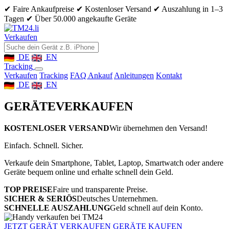
✔ Faire Ankaufpreise
✔ Kostenloser Versand
✔ Auszahlung in 1–3
Tagen
✔ Über 50.000 angekaufte Geräte
Verkaufen
DE
EN
Tracking
Verkaufen
Tracking
FAQ Ankauf
Anleitungen
Kontakt
DE
EN
GERÄTE
VERKAUFEN
KOSTENLOSER VERSAND
Wir übernehmen den Versand!
Einfach. Schnell. Sicher.
Verkaufe dein Smartphone, Tablet, Laptop, Smartwatch oder andere
Geräte bequem online und erhalte schnell dein Geld.
TOP PREISE
Faire und transparente Preise.
SICHER & SERIÖS
Deutsches Unternehmen.
SCHNELLE AUSZAHLUNG
Geld schnell auf dein Konto.
JETZT GERÄT VERKAUFEN
GERÄTE KAUFEN