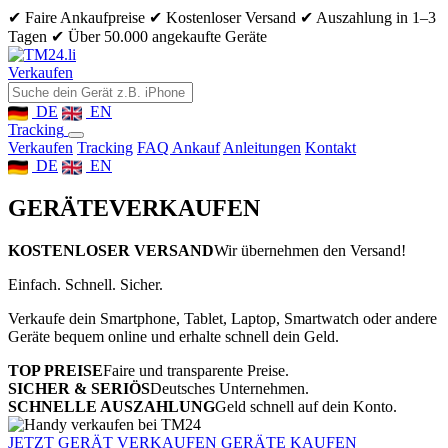
✔ Faire Ankaufpreise
✔ Kostenloser Versand
✔ Auszahlung in 1–3
Tagen
✔ Über 50.000 angekaufte Geräte
Verkaufen
DE
EN
Tracking
Verkaufen
Tracking
FAQ Ankauf
Anleitungen
Kontakt
DE
EN
GERÄTE
VERKAUFEN
KOSTENLOSER VERSAND
Wir übernehmen den Versand!
Einfach. Schnell. Sicher.
Verkaufe dein Smartphone, Tablet, Laptop, Smartwatch oder andere
Geräte bequem online und erhalte schnell dein Geld.
TOP PREISE
Faire und transparente Preise.
SICHER & SERIÖS
Deutsches Unternehmen.
SCHNELLE AUSZAHLUNG
Geld schnell auf dein Konto.
JETZT GERÄT VERKAUFEN
GERÄTE KAUFEN