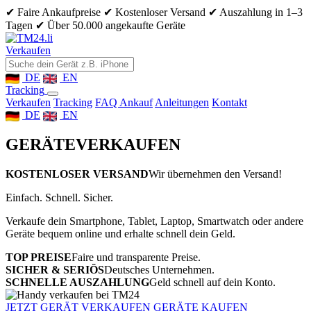
✔ Faire Ankaufpreise
✔ Kostenloser Versand
✔ Auszahlung in 1–3
Tagen
✔ Über 50.000 angekaufte Geräte
Verkaufen
DE
EN
Tracking
Verkaufen
Tracking
FAQ Ankauf
Anleitungen
Kontakt
DE
EN
GERÄTE
VERKAUFEN
KOSTENLOSER VERSAND
Wir übernehmen den Versand!
Einfach. Schnell. Sicher.
Verkaufe dein Smartphone, Tablet, Laptop, Smartwatch oder andere
Geräte bequem online und erhalte schnell dein Geld.
TOP PREISE
Faire und transparente Preise.
SICHER & SERIÖS
Deutsches Unternehmen.
SCHNELLE AUSZAHLUNG
Geld schnell auf dein Konto.
JETZT GERÄT VERKAUFEN
GERÄTE KAUFEN