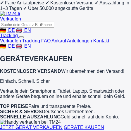
✔ Faire Ankaufpreise
✔ Kostenloser Versand
✔ Auszahlung in
1–3 Tagen
✔ Über 50.000 angekaufte Geräte
Verkaufen
DE
EN
Tracking
Verkaufen
Tracking
FAQ Ankauf
Anleitungen
Kontakt
DE
EN
GERÄTE
VERKAUFEN
KOSTENLOSER VERSAND
Wir übernehmen den Versand!
Einfach. Schnell. Sicher.
Verkaufe dein Smartphone, Tablet, Laptop, Smartwatch oder
andere Geräte bequem online und erhalte schnell dein Geld.
TOP PREISE
Faire und transparente Preise.
SICHER & SERIÖS
Deutsches Unternehmen.
SCHNELLE AUSZAHLUNG
Geld schnell auf dein Konto.
JETZT GERÄT VERKAUFEN
GERÄTE KAUFEN