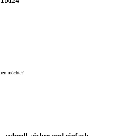
i TM24
hmen möchte?
schnell, sicher und einfach