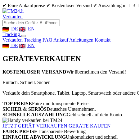
✔ Faire Ankaufpreise
✔ Kostenloser Versand
✔ Auszahlung in 1–3 
Verkaufen
DE
EN
Tracking
Verkaufen
Tracking
FAQ Ankauf
Anleitungen
Kontakt
DE
EN
GERÄTE
VERKAUFEN
KOSTENLOSER VERSAND
Wir übernehmen den Versand!
Einfach. Schnell. Sicher.
Verkaufe dein Smartphone, Tablet, Laptop, Smartwatch oder andere G
TOP PREISE
Faire und transparente Preise.
SICHER & SERIÖS
Deutsches Unternehmen.
SCHNELLE AUSZAHLUNG
Geld schnell auf dein Konto.
JETZT GERÄT VERKAUFEN
GERÄTE KAUFEN
FAIRE PREISE
Transparente Bewertung
EINFACHE ABWICKLUNG
Unkompliziert und schnell