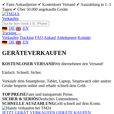
✔ Faire Ankaufpreise
✔ Kostenloser Versand
✔ Auszahlung in 1–3
Tagen
✔ Über 50.000 angekaufte Geräte
Verkaufen
DE
EN
Tracking
Verkaufen
Tracking
FAQ Ankauf
Anleitungen
Kontakt
DE
EN
GERÄTE
VERKAUFEN
KOSTENLOSER VERSAND
Wir übernehmen den Versand!
Einfach. Schnell. Sicher.
Verkaufe dein Smartphone, Tablet, Laptop, Smartwatch oder andere
Geräte bequem online und erhalte schnell dein Geld.
TOP PREISE
Faire und transparente Preise.
SICHER & SERIÖS
Deutsches Unternehmen.
SCHNELLE AUSZAHLUNG
Geld schnell auf dein Konto.
JETZT GERÄT VERKAUFEN
GERÄTE KAUFEN