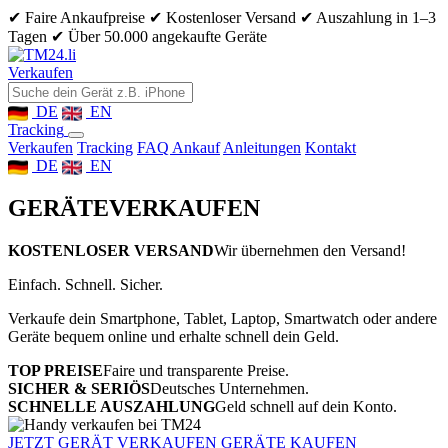
✔ Faire Ankaufpreise
✔ Kostenloser Versand
✔ Auszahlung in 1–3
Tagen
✔ Über 50.000 angekaufte Geräte
Verkaufen
DE
EN
Tracking
Verkaufen
Tracking
FAQ Ankauf
Anleitungen
Kontakt
DE
EN
GERÄTE
VERKAUFEN
KOSTENLOSER VERSAND
Wir übernehmen den Versand!
Einfach. Schnell. Sicher.
Verkaufe dein Smartphone, Tablet, Laptop, Smartwatch oder andere
Geräte bequem online und erhalte schnell dein Geld.
TOP PREISE
Faire und transparente Preise.
SICHER & SERIÖS
Deutsches Unternehmen.
SCHNELLE AUSZAHLUNG
Geld schnell auf dein Konto.
JETZT GERÄT VERKAUFEN
GERÄTE KAUFEN