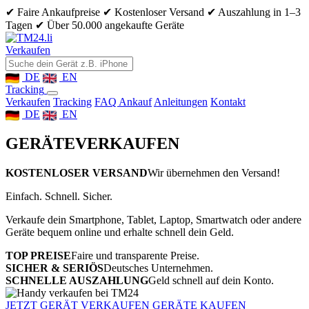
✔ Faire Ankaufpreise
✔ Kostenloser Versand
✔ Auszahlung in 1–3
Tagen
✔ Über 50.000 angekaufte Geräte
Verkaufen
DE
EN
Tracking
Verkaufen
Tracking
FAQ Ankauf
Anleitungen
Kontakt
DE
EN
GERÄTE
VERKAUFEN
KOSTENLOSER VERSAND
Wir übernehmen den Versand!
Einfach. Schnell. Sicher.
Verkaufe dein Smartphone, Tablet, Laptop, Smartwatch oder andere
Geräte bequem online und erhalte schnell dein Geld.
TOP PREISE
Faire und transparente Preise.
SICHER & SERIÖS
Deutsches Unternehmen.
SCHNELLE AUSZAHLUNG
Geld schnell auf dein Konto.
JETZT GERÄT VERKAUFEN
GERÄTE KAUFEN