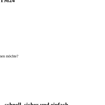
i TM24
hmen möchte?
schnell, sicher und einfach