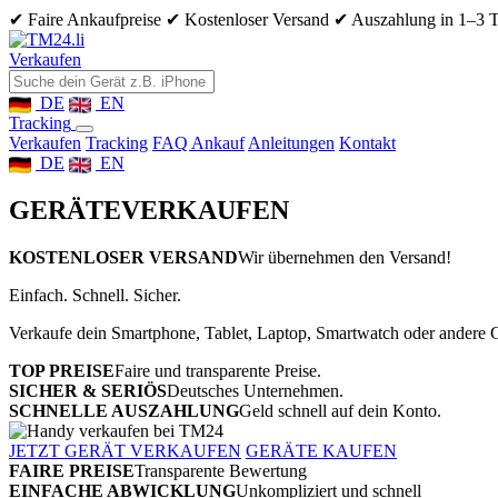
✔ Faire Ankaufpreise
✔ Kostenloser Versand
✔ Auszahlung in 1–3 
Verkaufen
DE
EN
Tracking
Verkaufen
Tracking
FAQ Ankauf
Anleitungen
Kontakt
DE
EN
GERÄTE
VERKAUFEN
KOSTENLOSER VERSAND
Wir übernehmen den Versand!
Einfach. Schnell. Sicher.
Verkaufe dein Smartphone, Tablet, Laptop, Smartwatch oder andere G
TOP PREISE
Faire und transparente Preise.
SICHER & SERIÖS
Deutsches Unternehmen.
SCHNELLE AUSZAHLUNG
Geld schnell auf dein Konto.
JETZT GERÄT VERKAUFEN
GERÄTE KAUFEN
FAIRE PREISE
Transparente Bewertung
EINFACHE ABWICKLUNG
Unkompliziert und schnell