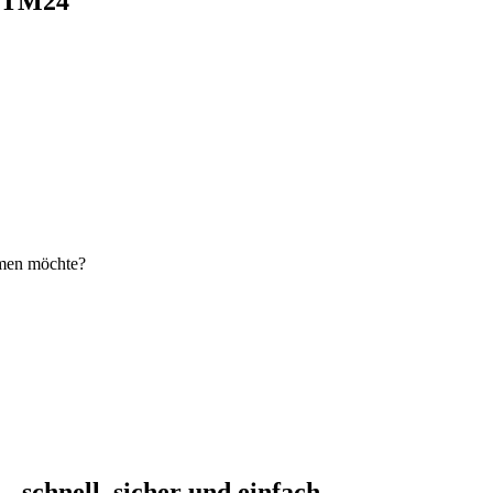
i TM24
hmen möchte?
schnell, sicher und einfach