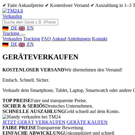
✔ Faire Ankaufpreise
✔ Kostenloser Versand
✔ Auszahlung in 1–3 
Verkaufen
DE
EN
Tracking
Verkaufen
Tracking
FAQ Ankauf
Anleitungen
Kontakt
DE
EN
GERÄTE
VERKAUFEN
KOSTENLOSER VERSAND
Wir übernehmen den Versand!
Einfach. Schnell. Sicher.
Verkaufe dein Smartphone, Tablet, Laptop, Smartwatch oder andere G
TOP PREISE
Faire und transparente Preise.
SICHER & SERIÖS
Deutsches Unternehmen.
SCHNELLE AUSZAHLUNG
Geld schnell auf dein Konto.
JETZT GERÄT VERKAUFEN
GERÄTE KAUFEN
FAIRE PREISE
Transparente Bewertung
EINFACHE ABWICKLUNG
Unkompliziert und schnell