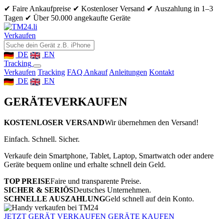
✔ Faire Ankaufpreise
✔ Kostenloser Versand
✔ Auszahlung in 1–3
Tagen
✔ Über 50.000 angekaufte Geräte
Verkaufen
DE
EN
Tracking
Verkaufen
Tracking
FAQ Ankauf
Anleitungen
Kontakt
DE
EN
GERÄTE
VERKAUFEN
KOSTENLOSER VERSAND
Wir übernehmen den Versand!
Einfach. Schnell. Sicher.
Verkaufe dein Smartphone, Tablet, Laptop, Smartwatch oder andere
Geräte bequem online und erhalte schnell dein Geld.
TOP PREISE
Faire und transparente Preise.
SICHER & SERIÖS
Deutsches Unternehmen.
SCHNELLE AUSZAHLUNG
Geld schnell auf dein Konto.
JETZT GERÄT VERKAUFEN
GERÄTE KAUFEN