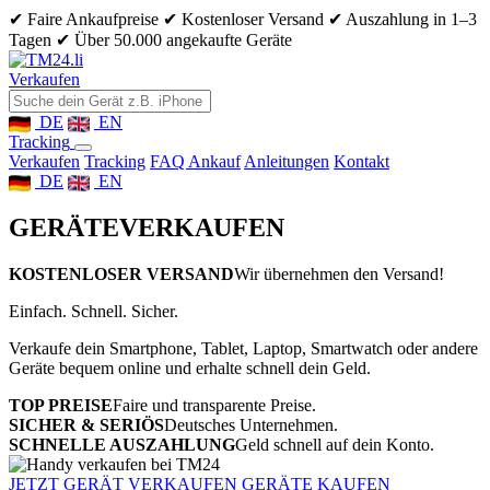
✔ Faire Ankaufpreise
✔ Kostenloser Versand
✔ Auszahlung in 1–3
Tagen
✔ Über 50.000 angekaufte Geräte
Verkaufen
DE
EN
Tracking
Verkaufen
Tracking
FAQ Ankauf
Anleitungen
Kontakt
DE
EN
GERÄTE
VERKAUFEN
KOSTENLOSER VERSAND
Wir übernehmen den Versand!
Einfach. Schnell. Sicher.
Verkaufe dein Smartphone, Tablet, Laptop, Smartwatch oder andere
Geräte bequem online und erhalte schnell dein Geld.
TOP PREISE
Faire und transparente Preise.
SICHER & SERIÖS
Deutsches Unternehmen.
SCHNELLE AUSZAHLUNG
Geld schnell auf dein Konto.
JETZT GERÄT VERKAUFEN
GERÄTE KAUFEN