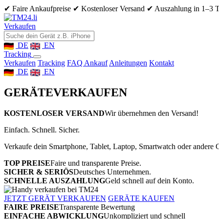
✔ Faire Ankaufpreise
✔ Kostenloser Versand
✔ Auszahlung in 1–3 
Verkaufen
DE
EN
Tracking
Verkaufen
Tracking
FAQ Ankauf
Anleitungen
Kontakt
DE
EN
GERÄTE
VERKAUFEN
KOSTENLOSER VERSAND
Wir übernehmen den Versand!
Einfach. Schnell. Sicher.
Verkaufe dein Smartphone, Tablet, Laptop, Smartwatch oder andere G
TOP PREISE
Faire und transparente Preise.
SICHER & SERIÖS
Deutsches Unternehmen.
SCHNELLE AUSZAHLUNG
Geld schnell auf dein Konto.
JETZT GERÄT VERKAUFEN
GERÄTE KAUFEN
FAIRE PREISE
Transparente Bewertung
EINFACHE ABWICKLUNG
Unkompliziert und schnell