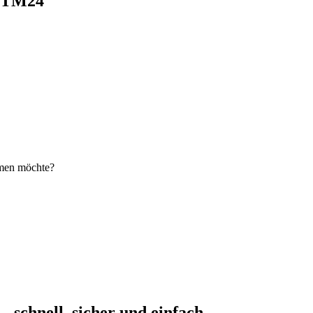
i TM24
hmen möchte?
schnell, sicher und einfach