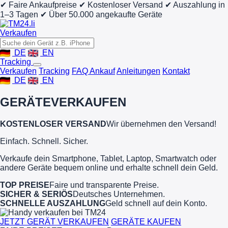
✔ Faire Ankaufpreise
✔ Kostenloser Versand
✔ Auszahlung in
1–3 Tagen
✔ Über 50.000 angekaufte Geräte
Verkaufen
DE
EN
Tracking
Verkaufen
Tracking
FAQ Ankauf
Anleitungen
Kontakt
DE
EN
GERÄTE
VERKAUFEN
KOSTENLOSER VERSAND
Wir übernehmen den Versand!
Einfach. Schnell. Sicher.
Verkaufe dein Smartphone, Tablet, Laptop, Smartwatch oder
andere Geräte bequem online und erhalte schnell dein Geld.
TOP PREISE
Faire und transparente Preise.
SICHER & SERIÖS
Deutsches Unternehmen.
SCHNELLE AUSZAHLUNG
Geld schnell auf dein Konto.
JETZT GERÄT VERKAUFEN
GERÄTE KAUFEN